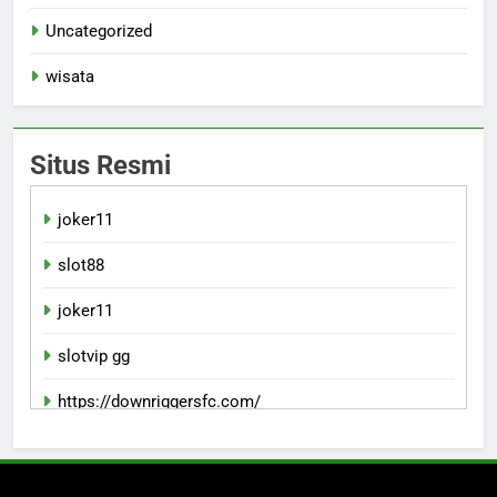
Uncategorized
wisata
Situs Resmi
joker11
slot88
joker11
slotvip gg
https://downriggersfc.com/
bento11 daftar