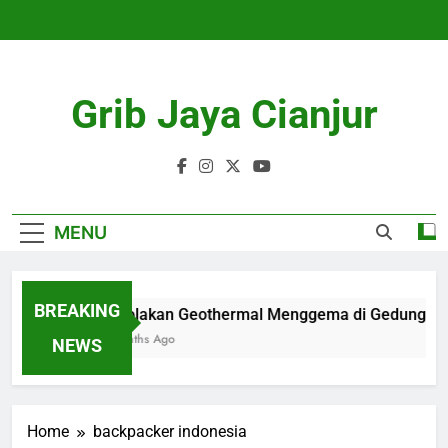
Skip
to
content
Grib Jaya Cianjur
MENU
BREAKING
Penolakan Geothermal Menggema di Gedung DPR
4 Months Ago
NEWS
Home
backpacker indonesia