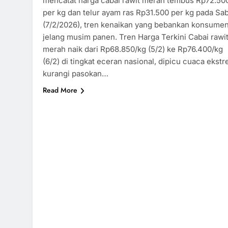
mencatat harga cabai rawit merah tembus Rp72.50
per kg dan telur ayam ras Rp31.500 per kg pada Sa
(7/2/2026), tren kenaikan yang bebankan konsume
jelang musim panen.​ Tren Harga Terkini Cabai rawi
merah naik dari Rp68.850/kg (5/2) ke Rp76.400/kg
(6/2) di tingkat eceran nasional, dipicu cuaca ekst
kurangi pasokan…
Read More