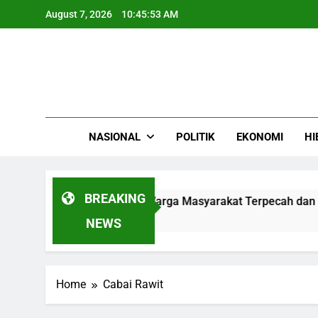
Skip
August 7, 2026
10:45:53 AM
to
content
NASIONAL
POLITIK
EKONOMI
HI
BREAKING
 Gedung DPRD Cianjur Warga Masyarakat Terpecah dan Diad
NEWS
Home
Cabai Rawit