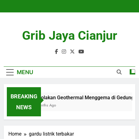
Skip
to
content
Grib Jaya Cianjur
MENU
BREAKING
Penolakan Geothermal Menggema di Gedung DP
4 Months Ago
NEWS
Home
gardu listrik terbakar