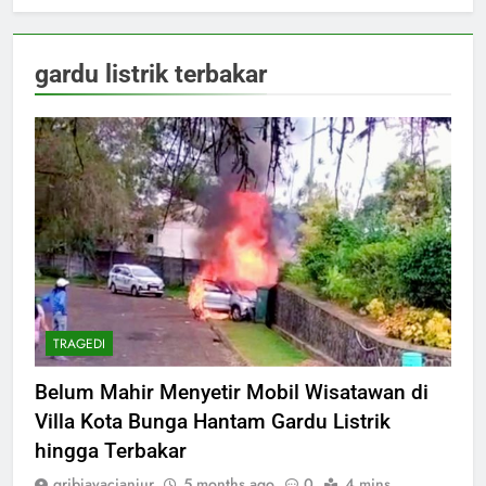
gardu listrik terbakar
TRAGEDI
Belum Mahir Menyetir Mobil Wisatawan di
Villa Kota Bunga Hantam Gardu Listrik
hingga Terbakar
gribjayacianjur
5 months ago
0
4 mins