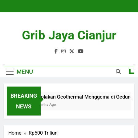
Skip
to
content
Grib Jaya Cianjur
MENU
BREAKING
Penolakan Geothermal Menggema di Gedung DP
4 Months Ago
NEWS
Home
Rp500 Triliun