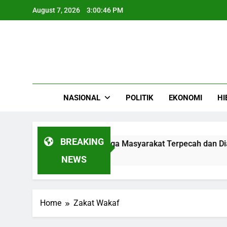
Skip
August 7, 2026
3:00:46 PM
to
content
NASIONAL
POLITIK
EKONOMI
HI
BREAKING
dung DPRD Cianjur Warga Masyarakat Terpecah dan Diadu 
NEWS
Home
Zakat Wakaf