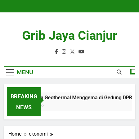
Skip
to
content
Grib Jaya Cianjur
MENU
BREAKING
Penolakan Geothermal Menggema di Gedung DPRD Cia
4 Months Ago
NEWS
Home
ekonomi